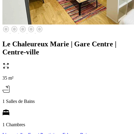
radio_button_checked
radio_button_checked
radio_button_checked
radio_button_checked
radio_button_checked
Le Chaleureux Marie | Gare Centre |
Centre-ville
35 m²
1 Salles de Bains
1 Chambres