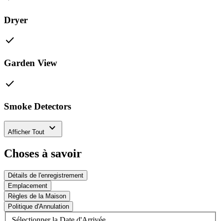
Dryer
check
Garden View
check
Smoke Detectors
expand_more
Afficher Tout
Choses à savoir
Détails de l'enregistrement
Emplacement
Règles de la Maison
Politique d'Annulation
Sélectionner la Date d'Arrivée