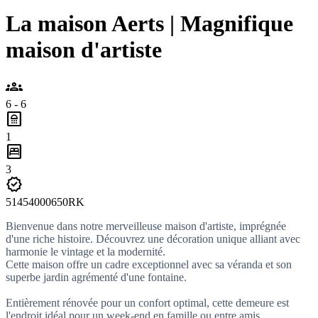
La maison Aerts | Magnifique
maison d'artiste
groups
6 - 6
bathroom
1
bedroom_parent
3
verified
51454000650RK
Bienvenue dans notre merveilleuse maison d'artiste, imprégnée
d'une riche histoire. Découvrez une décoration unique alliant avec
harmonie le vintage et la modernité.
Cette maison offre un cadre exceptionnel avec sa véranda et son
superbe jardin agrémenté d'une fontaine.
Entièrement rénovée pour un confort optimal, cette demeure est
l'endroit idéal pour un week-end en famille ou entre amis.