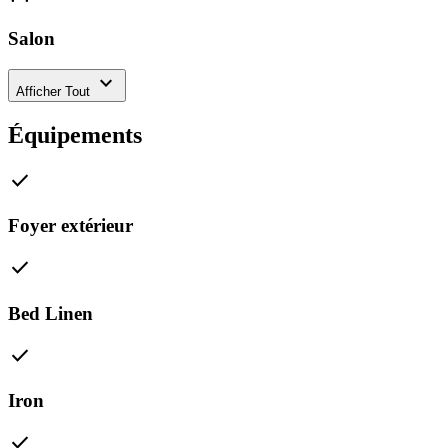
Salon
expand_more
Afficher Tout
Équipements
check
Foyer extérieur
check
Bed Linen
check
Iron
check