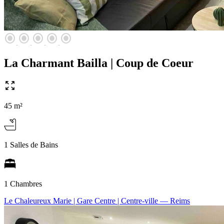
radio_button_checked
radio_button_checked
radio_button_checked
radio_button_checked
radio_button_checked
La Charmant Bailla | Coup de Coeur
45 m²
1 Salles de Bains
1 Chambres
Le Chaleureux Marie | Gare Centre | Centre-ville
— Reims