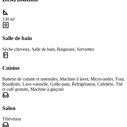
square_foot
130 m²
bathroom
Salle de bain
Sèche-cheveux
,
Salle de bain
,
Baignoire
,
Serviettes
kitchen
Cuisine
Batterie de cuisine et ustensiles
,
Machine à laver
,
Micro-ondes
,
Four
,
Bouilloire
,
Lave-vaisselle
,
Grille-pain
,
Réfrigérateur
,
Cafetière
,
Thé
et café gratuits
,
Machine à glaçons
chair
Salon
Télévision
chair