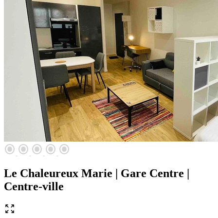
radio_button_checked
radio_button_checked
radio_button_checked
radio_button_checked
radio_button_checked
Le Chaleureux Marie | Gare Centre |
Centre-ville