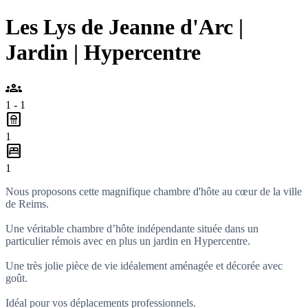
Les Lys de Jeanne d'Arc |
Jardin | Hypercentre
groups
1 - 1
bathroom
1
bedroom_parent
1
Nous proposons cette magnifique chambre d'hôte au cœur de la ville
de Reims.
Une véritable chambre d’hôte indépendante située dans un
particulier rémois avec en plus un jardin en Hypercentre.
Une très jolie pièce de vie idéalement aménagée et décorée avec
goût.
Idéal pour vos déplacements professionnels.