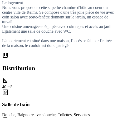
Le logement
Nous vous proposons cette superbe chambre d'hôte au coeur du
centre-ville de Reims. Se compose d'une très jolie pièce de vie avec
coin salon avec porte-fenêtre donnant sur le jardin, un espace de
travail.
Une cuisine aménagée et équipée avec coin repas et accès au jardin.
Egalement une salle de douche avec WC.
L'appartement est situé dans une maison, l'accès se fait par l'entrée
de la maison, le couloir est donc partagé.
shelf_position
Distribution
square_foot
40 m²
bathroom
Salle de bain
Douche
,
Baignoire avec douche
,
Toilettes
,
Serviettes