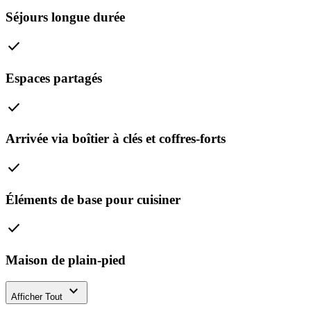
Séjours longue durée
check
Espaces partagés
check
Arrivée via boîtier à clés et coffres-forts
check
Éléments de base pour cuisiner
check
Maison de plain-pied
expand_more
Afficher Tout