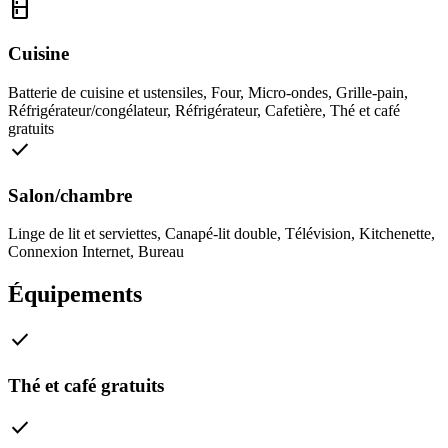
kitchen
Cuisine
Batterie de cuisine et ustensiles
,
Four
,
Micro-ondes
,
Grille-pain
,
Réfrigérateur/congélateur
,
Réfrigérateur
,
Cafetière
,
Thé et café
gratuits
check
Salon/chambre
Linge de lit et serviettes
,
Canapé-lit double
,
Télévision
,
Kitchenette
,
Connexion Internet
,
Bureau
Équipements
check
Thé et café gratuits
check