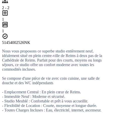
groups
2 - 2
bathroom
1
bedroom_parent
1
verified
51454002526NK
Nous vous proposons ce superbe studio entièrement neuf,
idéalement situé en plein centre-ville de Reims à deux pas de la
Cathédrale de Reims. Parfait pour des courts, moyens ou longs
séjours, ce studio offre un confort moderne avec toutes les
commodités incluses.
Se compose d'une pièce de vie avec coin cuisine, une salle de
douche et des WC indépendants
- Emplacement Central : En plein cœur de Reims.
- Immeuble Neuf : Moderne et sécurisé.
- Studio Meublé : Confortable et prêt à vous accueillir.
- Flexibilité de Location : Courte, moyenne et longue durée.
- Toutes Charges Incluses : Eau, électricité, internet, ascenseur.