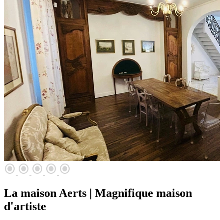
radio_button_checked
radio_button_checked
radio_button_checked
radio_button_checked
radio_button_checked
La maison Aerts | Magnifique maison
d'artiste