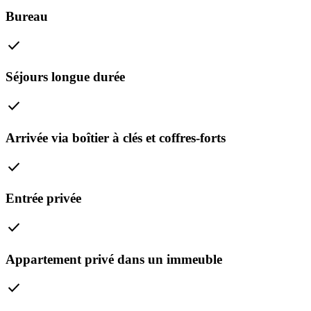
Bureau
check
Séjours longue durée
check
Arrivée via boîtier à clés et coffres-forts
check
Entrée privée
check
Appartement privé dans un immeuble
check