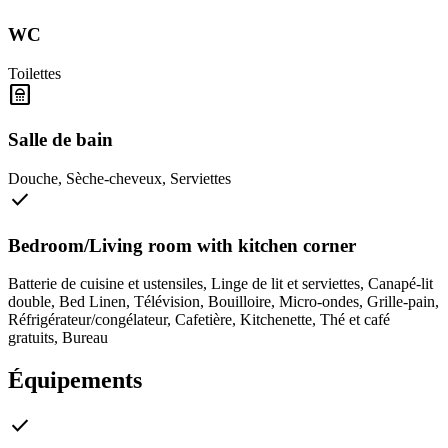
WC
Toilettes
bathroom
Salle de bain
Douche
,
Sèche-cheveux
,
Serviettes
check
Bedroom/Living room with kitchen corner
Batterie de cuisine et ustensiles
,
Linge de lit et serviettes
,
Canapé-lit
double
,
Bed Linen
,
Télévision
,
Bouilloire
,
Micro-ondes
,
Grille-pain
,
Réfrigérateur/congélateur
,
Cafetière
,
Kitchenette
,
Thé et café
gratuits
,
Bureau
Équipements
check