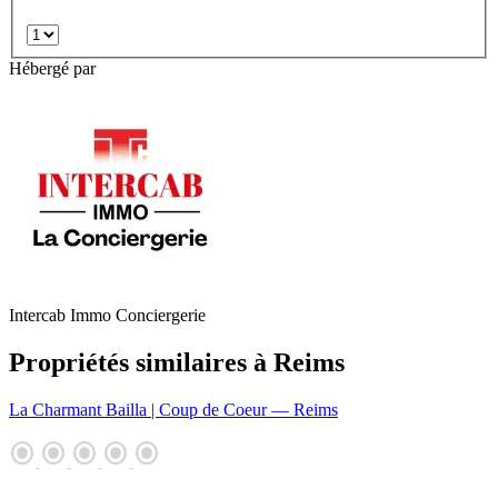
Hébergé par
Intercab Immo Conciergerie
Propriétés similaires à Reims
La Charmant Bailla | Coup de Coeur
— Reims
radio_button_checked
radio_button_checked
radio_button_checked
radio_button_checked
radio_button_checked