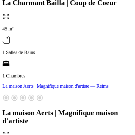
La Charmant Bailla | Coup de Coeur
45 m²
1 Salles de Bains
1 Chambres
La maison Aerts | Magnifique maison d'artiste
— Reims
radio_button_checked
radio_button_checked
radio_button_checked
radio_button_checked
radio_button_checked
La maison Aerts | Magnifique maison
d'artiste