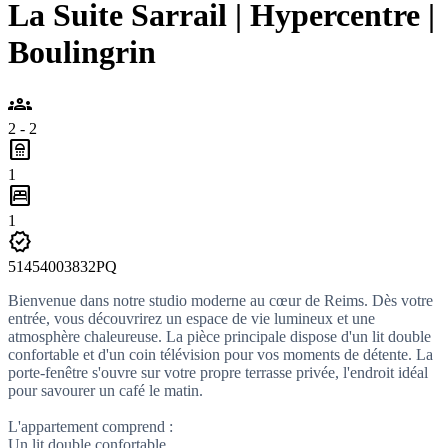
La Suite Sarrail | Hypercentre |
Boulingrin
groups
2 - 2
bathroom
1
bedroom_parent
1
verified
51454003832PQ
Bienvenue dans notre studio moderne au cœur de Reims. Dès votre
entrée, vous découvrirez un espace de vie lumineux et une
atmosphère chaleureuse. La pièce principale dispose d'un lit double
confortable et d'un coin télévision pour vos moments de détente. La
porte-fenêtre s'ouvre sur votre propre terrasse privée, l'endroit idéal
pour savourer un café le matin.
L'appartement comprend :
Un lit double confortable