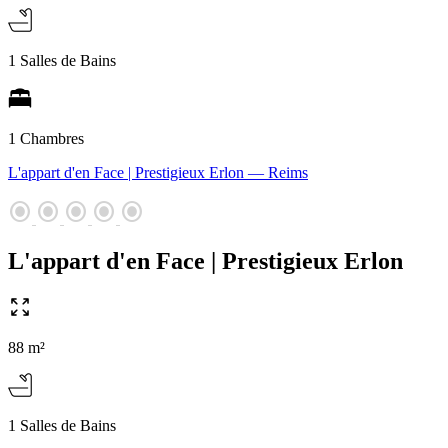
1 Salles de Bains
1 Chambres
L'appart d'en Face | Prestigieux Erlon
— Reims
radio_button_checked
radio_button_checked
radio_button_checked
radio_button_checked
radio_button_checked
L'appart d'en Face | Prestigieux Erlon
88 m²
1 Salles de Bains