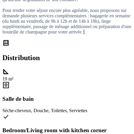
Pour rendre votre séjour encore plus agréable, nous proposons sur
demande plusieurs services complémentaires : bagagerie en semaine
(du lundi au vendredi, de 9h à 12h et de 14h à 18h), linge
supplémentaire, passage de ménage additionnel ou préparation d'une
bouteille de champagne pour votre arrivée 🍾
shelf_position
Distribution
square_foot
19 m²
bathroom
Salle de bain
Sèche-cheveux
,
Douche
,
Toilettes
,
Serviettes
check
Bedroom/Living room with kitchen corner