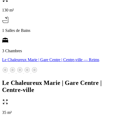
130 m²
1 Salles de Bains
3 Chambres
Le Chaleureux Marie | Gare Centre | Centre-ville
— Reims
radio_button_checked
radio_button_checked
radio_button_checked
radio_button_checked
radio_button_checked
Le Chaleureux Marie | Gare Centre |
Centre-ville
35 m²