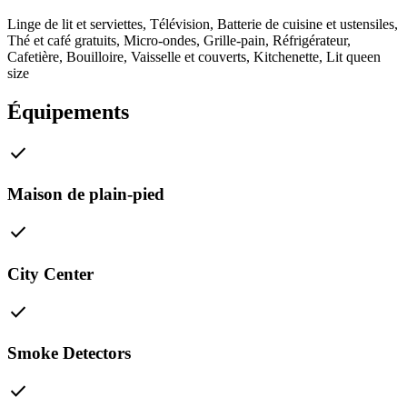
Linge de lit et serviettes
,
Télévision
,
Batterie de cuisine et ustensiles
,
Thé et café gratuits
,
Micro-ondes
,
Grille-pain
,
Réfrigérateur
,
Cafetière
,
Bouilloire
,
Vaisselle et couverts
,
Kitchenette
,
Lit queen
size
Équipements
check
Maison de plain-pied
check
City Center
check
Smoke Detectors
check