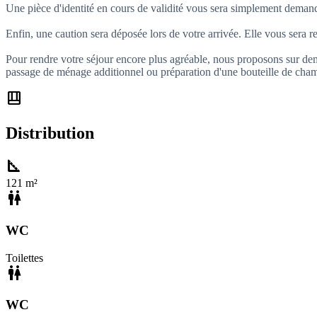
Une pièce d'identité en cours de validité vous sera simplement demand
Enfin, une caution sera déposée lors de votre arrivée. Elle vous sera r
Pour rendre votre séjour encore plus agréable, nous proposons sur de
passage de ménage additionnel ou préparation d'une bouteille de cham
shelf_position
Distribution
square_foot
121 m²
wc
WC
Toilettes
wc
WC