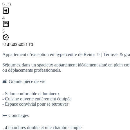
9 - 9
bathroom
4
bedroom_parent
5
verified
51454004021T0
Appartement d’exception en hypercentre de Reims ✨ | Terrasse & gra
Séjournez dans un spacieux appartement idéalement situé en plein cœur
ou déplacements professionnels.
🛋️ Grande pièce de vie
- Salon confortable et lumineux
- Cuisine ouverte entièrement équipée
- Espace convivial pour se retrouver
🛏️ Couchages
- 4 chambres double et une chambre simple