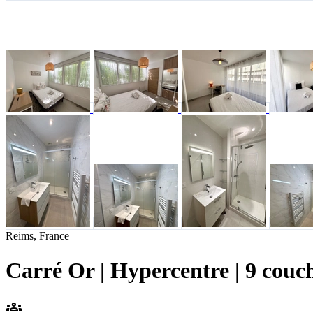
Reims, France
Carré Or | Hypercentre | 9 couch
groups