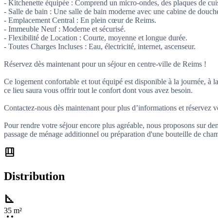
- Kitchenette équipée : Comprend un micro-ondes, des plaques de cuiss
- Salle de bain : Une salle de bain moderne avec une cabine de douch
- Emplacement Central : En plein cœur de Reims.
- Immeuble Neuf : Moderne et sécurisé.
- Flexibilité de Location : Courte, moyenne et longue durée.
- Toutes Charges Incluses : Eau, électricité, internet, ascenseur.
Réservez dès maintenant pour un séjour en centre-ville de Reims !
Ce logement confortable et tout équipé est disponible à la journée, à 
ce lieu saura vous offrir tout le confort dont vous avez besoin.
Contactez-nous dès maintenant pour plus d’informations et réservez vot
Pour rendre votre séjour encore plus agréable, nous proposons sur de
passage de ménage additionnel ou préparation d'une bouteille de cham
shelf_position
Distribution
square_foot
35 m²