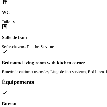
wc
WC
Toilettes
bathroom
Salle de bain
Sèche-cheveux
,
Douche
,
Serviettes
check
Bedroom/Living room with kitchen corner
Batterie de cuisine et ustensiles
,
Linge de lit et serviettes
,
Bed Linen
,
Équipements
check
Bureau