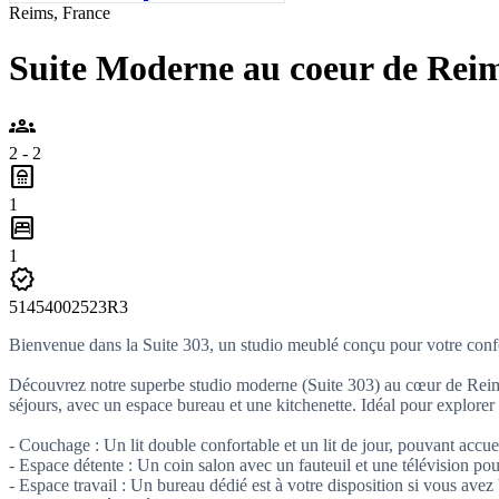
Reims, France
Suite Moderne au coeur de Reim
groups
2 - 2
bathroom
1
bedroom_parent
1
verified
51454002523R3
Bienvenue dans la Suite 303, un studio meublé conçu pour votre confo
Découvrez notre superbe studio moderne (Suite 303) au cœur de Reims.
séjours, avec un espace bureau et une kitchenette. Idéal pour explorer la
- Couchage : Un lit double confortable et un lit de jour, pouvant accuei
- Espace détente : Un coin salon avec un fauteuil et une télévision p
- Espace travail : Un bureau dédié est à votre disposition si vous avez 