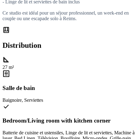
- Linge de lit et serviettes de bain inclus
Ce studio est idéal pour un séjour professionnel, un week-end en
couple ou une escapade solo à Reims.
shelf_position
Distribution
square_foot
27 m²
bathroom
Salle de bain
Baignoire
,
Serviettes
check
Bedroom/Living room with kitchen corner
Batterie de cuisine et ustensiles
,
Linge de lit et serviettes
,
Machine à
laver
,
Bed Linen
,
Télévision
,
Bouilloire
,
Micro-ondes
,
Grille-pain
,