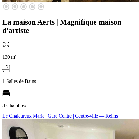
radio_button_checked
radio_button_checked
radio_button_checked
radio_button_checked
radio_button_checked
La maison Aerts | Magnifique maison
d'artiste
130 m²
1 Salles de Bains
3 Chambres
Le Chaleureux Marie | Gare Centre | Centre-ville
— Reims