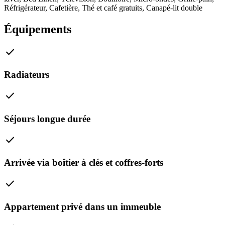
Réfrigérateur
,
Cafetière
,
Thé et café gratuits
,
Canapé-lit double
Équipements
check
Radiateurs
check
Séjours longue durée
check
Arrivée via boîtier à clés et coffres-forts
check
Appartement privé dans un immeuble